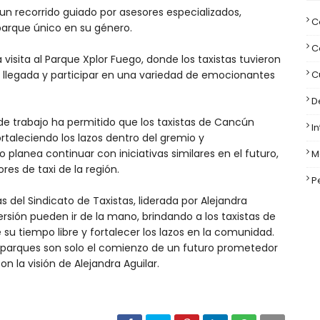
e un recorrido guiado por asesores especializados,
C
 parque único en su género.
C
 visita al Parque Xplor Fuego, donde los taxistas tuvieron
su llegada y participar en una variedad de emocionantes
C
D
 de trabajo ha permitido que los taxistas de Cancún
I
rtaleciendo los lazos dentro del gremio y
 planea continuar con iniciativas similares en el futuro,
M
s de taxi de la región.
P
s del Sindicato de Taxistas, liderada por Alejandra
ersión pueden ir de la mano, brindando a los taxistas de
su tiempo libre y fortalecer los lazos en la comunidad.
os parques son solo el comienzo de un futuro prometedor
n la visión de Alejandra Aguilar.