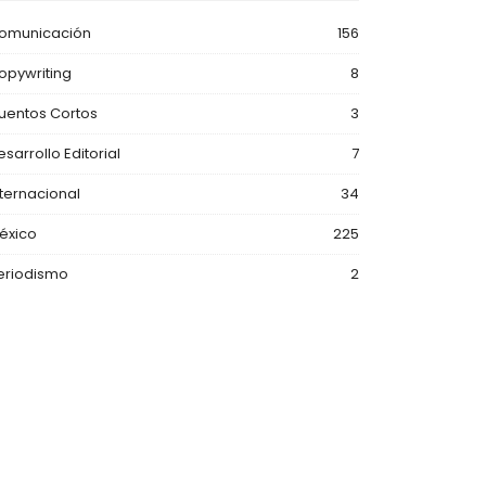
omunicación
156
opywriting
8
uentos Cortos
3
esarrollo Editorial
7
nternacional
34
éxico
225
eriodismo
2