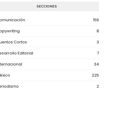
SECCIONES
omunicación
156
opywriting
8
uentos Cortos
3
esarrollo Editorial
7
nternacional
34
éxico
225
eriodismo
2