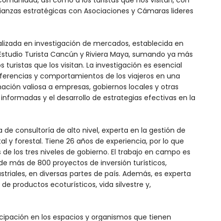
omunidad, así como a los turistas que nos visitan, con
lianzas estratégicas con Asociaciones y Cámaras lideres
lizada en investigación de mercados, establecida en
 Estudio Turista Cancún y Riviera Maya, sumando ya más
turistas que los visitan. La investigación es esencial
eferencias y comportamientos de los viajeros en una
mación valiosa a empresas, gobiernos locales y otras
informadas y el desarrollo de estrategias efectivas en la
de consultoría de alto nivel, experta en la gestión de
 y forestal. Tiene 26 años de experiencia, por lo que
s de los tres niveles de gobierno. El trabajo en campo es
de más de 800 proyectos de inversión turísticos,
ustriales, en diversas partes de país. Además, es experta
e productos ecoturísticos, vida silvestre y,
icipación en los espacios y organismos que tienen