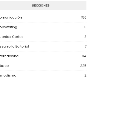
SECCIONES
omunicación
156
opywriting
8
uentos Cortos
3
esarrollo Editorial
7
nternacional
34
éxico
225
eriodismo
2