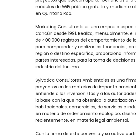
proyectos que puedan aportar beneficios a la c
módulos de WiFi público gratuito y mediante a
en Quintana Roo.
Marketing Consultants es una empresa especia
Cancún desde 1991. Realiza, mensualmente, el
de 400,000 registros del comportamiento de los 
para comprender y analizar las tendencias, pr
región o destino específico, proporciona infor
partes interesadas, para la toma de decisiones 
industria del turismo
Sylvatica Consultores Ambientales es una firma 
proyectos en las materias de impacto ambiental
entiende a los inversionistas y a las autoridade
la base con la que ha obtenido la autorización 
habitacionales, comerciales, de servicios e ind
en materia de ordenamiento ecológico, diseño d
recientemente, en materia legal ambiental.
Con la firma de este convenio y su activa part