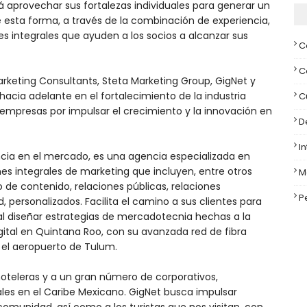
 aprovechar sus fortalezas individuales para generar un
e esta forma, a través de la combinación de experiencia,
es integrales que ayuden a los socios a alcanzar sus
C
C
rketing Consultants, Steta Marketing Group, GigNet y
acia adelante en el fortalecimiento de la industria
C
empresas por impulsar el crecimiento y la innovación en
D
I
ncia en el mercado, es una agencia especializada en
nes integrales de marketing que incluyen, entre otros
M
lo de contenido, relaciones públicas, relaciones
P
, personalizados. Facilita el camino a sus clientes para
 al diseñar estrategias de mercadotecnia hechas a la
gital en Quintana Roo, con su avanzada red de fibra
 el aeropuerto de Tulum.
hoteleras y a un gran número de corporativos,
ales en el Caribe Mexicano. GigNet busca impulsar