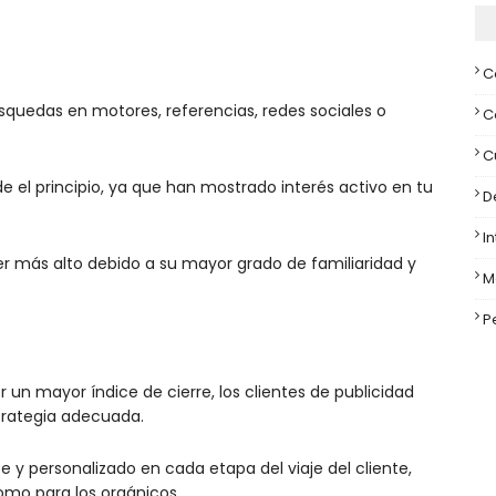
C
squedas en motores, referencias, redes sociales o
C
C
el principio, ya que han mostrado interés activo en tu
D
I
ser más alto debido a su mayor grado de familiaridad y
M
P
r un mayor índice de cierre, los clientes de publicidad
trategia adecuada.
 y personalizado en cada etapa del viaje del cliente,
omo para los orgánicos.