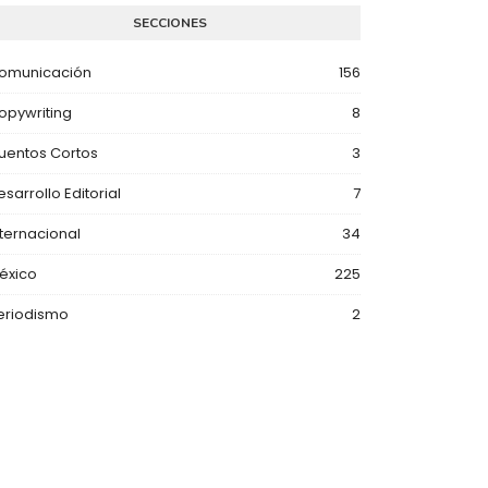
SECCIONES
omunicación
156
opywriting
8
uentos Cortos
3
esarrollo Editorial
7
nternacional
34
éxico
225
eriodismo
2