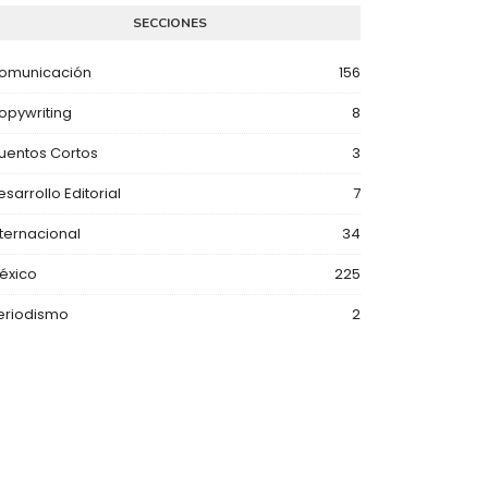
SECCIONES
omunicación
156
opywriting
8
uentos Cortos
3
esarrollo Editorial
7
nternacional
34
éxico
225
eriodismo
2