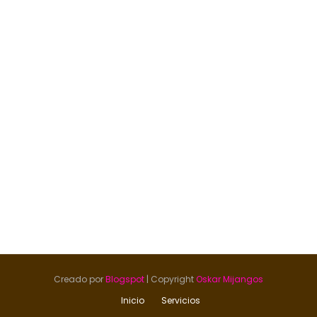
Creado por
Blogspot
| Copyright
Oskar Mijangos
Inicio
Servicios