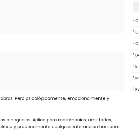
C
C
C
D
I
M
P
labras. Pero psicológicamente, emocionalmente y
tas o negocios. Aplica para matrimonios, amistades,
 política y prácticamente cualquier interacción humana.