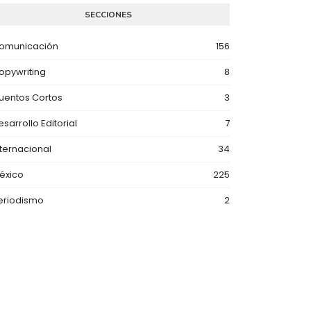
SECCIONES
omunicación
156
opywriting
8
uentos Cortos
3
esarrollo Editorial
7
nternacional
34
éxico
225
eriodismo
2