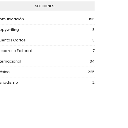
SECCIONES
omunicación
156
opywriting
8
uentos Cortos
3
esarrollo Editorial
7
nternacional
34
éxico
225
eriodismo
2