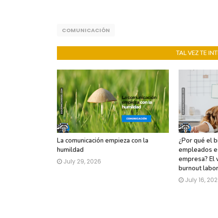
COMUNICACIÓN
TAL VEZ TE I
La comunicación empieza con la
¿Por qué el b
humildad
empleados es
empresa? El 
July 29, 2026
burnout labor
July 16, 20